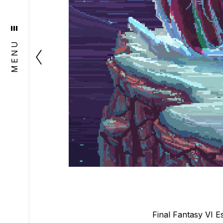
MENU
Final Fantasy VI 