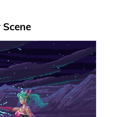
r Scene